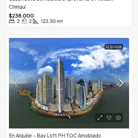
Chiriquí
$238,000
2
2
123.50
m²
ALQUILER
En Alquiler – Bay Loft PH TOC Amoblado