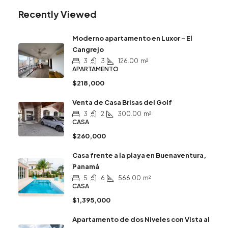
Recently Viewed
Moderno apartamento en Luxor – El
Cangrejo
3
3
126.00
m²
APARTAMENTO
$218,000
Venta de Casa Brisas del Golf
3
2
300.00
m²
CASA
$260,000
Casa frente a la playa en Buenaventura,
Panamá
5
6
566.00
m²
CASA
$1,395,000
Apartamento de dos Niveles con Vista al