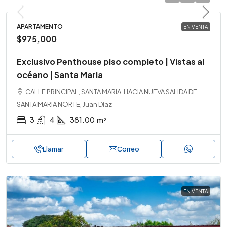
APARTAMENTO
EN VENTA
$975,000
Exclusivo Penthouse piso completo | Vistas al
océano | Santa Maria
CALLE PRINCIPAL, SANTA MARIA, HACIA NUEVA SALIDA DE
SANTA MARIA NORTE, Juan Díaz
3
4
381.00
m²
Llamar
Correo
EN VENTA