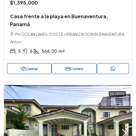
$1,395,000
Casa frente a la playa en Buenaventura,
Panamá
PH OCEAN LAKES, COCLE URBANIZACION BUENAVENTURA,
Anton
5
6
566.00
m²
Llamar
Correo
EN VENTA