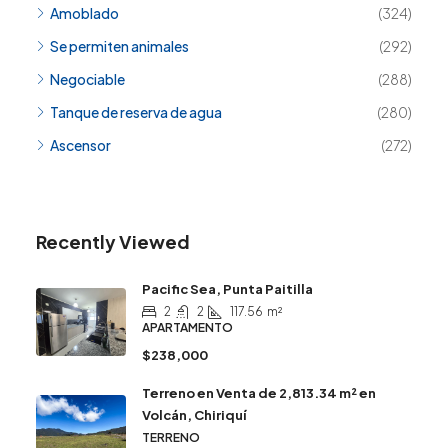
Amoblado
(324)
Se permiten animales
(292)
Negociable
(288)
Tanque de reserva de agua
(280)
Ascensor
(272)
Recently Viewed
Pacific Sea, Punta Paitilla
2
2
117.56
m²
APARTAMENTO
$238,000
Terreno en Venta de 2,813.34 m² en
Volcán, Chiriquí
TERRENO