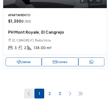
APARTAMENTO
$1,350
$1,350
PH Mont Royale, El Cangrejo
EL CANGREJO, Bella Vista
3
2
138.00
m²
Llamar
Correo
1
2
3