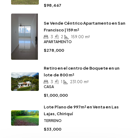
$98,467
Se Vende Céntrico Apartamento en San
Francisco | 159 m²
3
2
159.00
m²
APARTAMENTO
$278,000
Retiro en el centro de Boquete en un
lote de 800 m²
3
1
231.00
m²
CASA
$1,000,000
Lote Plano de 997m² en Venta en Las
Lajas, Chiriquí
TERRENO
$33,000