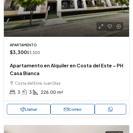
APARTAMENTO
$3,300
$3,300
Apartamento en Alquiler en Costa del Este – PH
Casa Bianca
Costa del Este, Juan Díaz
3
3
226.00
m²
Llamar
Correo