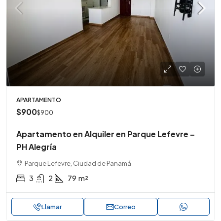
APARTAMENTO
$900
$900
Apartamento en Alquiler en Parque Lefevre –
PH Alegría
Parque Lefevre, Ciudad de Panamá
3
2
79
m²
Llamar
Correo