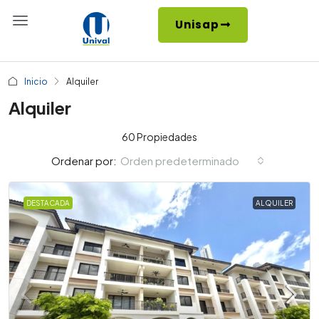
Unisap
Inicio
Alquiler
Alquiler
60 Propiedades
Orden predeterminado
Ordenar por:
DESTACADA
ALQUILER