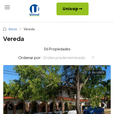
Unisap
Inicio
Vereda
Vereda
56 Propiedades
Orden predeterminado
Ordenar por:
EN VENTA