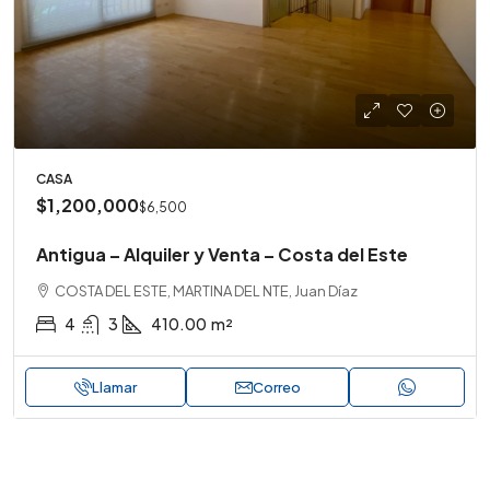
CASA
$1,200,000
$6,500
Antigua – Alquiler y Venta – Costa del Este
COSTA DEL ESTE, MARTINA DEL NTE, Juan Díaz
4
3
410.00
m²
Llamar
Correo