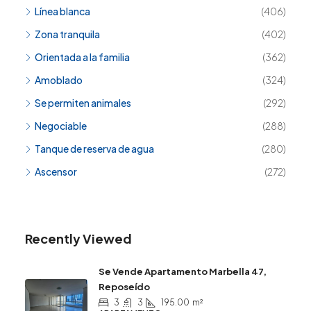
Línea blanca
(406)
Zona tranquila
(402)
Orientada a la familia
(362)
Amoblado
(324)
Se permiten animales
(292)
Negociable
(288)
Tanque de reserva de agua
(280)
Ascensor
(272)
Recently Viewed
Se Vende Apartamento Marbella 47,
Reposeído
3
3
195.00
m²