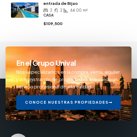
entrada de Bijao
2
2
66.00
m²
CASA
$109,500
En el Grupo Unival
Nos especializamos en la compra, venta, alquiler
y administración de propiedades, brindando un
servicio profesional de alta calidad.
CONOCE NUESTRAS PROPIEDADES