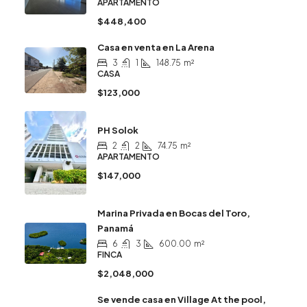
APARTAMENTO
$448,400
Casa en venta en La Arena
3
1
148.75
m²
CASA
$123,000
PH Solok
2
2
74.75
m²
APARTAMENTO
$147,000
Marina Privada en Bocas del Toro,
Panamá
6
3
600.00
m²
FINCA
$2,048,000
Se vende casa en Village At the pool,