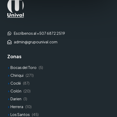
Escríbenos al +507 6872 2519
admin@grupounival.com
Zonas
Bocas del Toro
(5)
Chiriqui
(271)
Coclé
(87)
Colón
(20)
Darien
(1)
Herrera
(10)
Los Santos
(45)