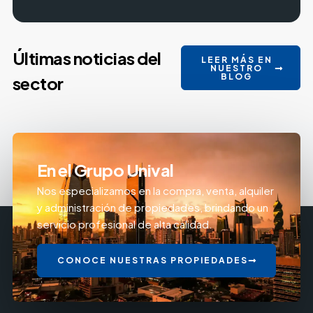
Últimas noticias del
LEER MÁS EN
NUESTRO
BLOG
sector
En el Grupo Unival
Nos especializamos en la compra, venta, alquiler
y administración de propiedades, brindando un
servicio profesional de alta calidad.
CONOCE NUESTRAS PROPIEDADES