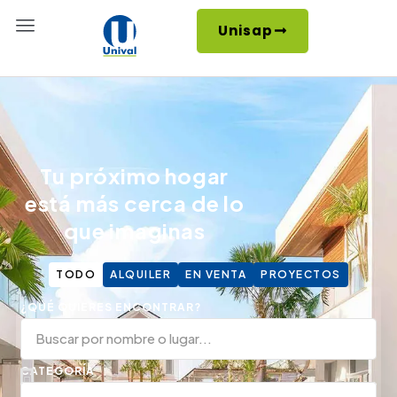
Unisap
Tu próximo hogar
está más cerca de lo
que imaginas
TODO
ALQUILER
EN VENTA
PROYECTOS
¿QUÉ QUIERES ENCONTRAR?
CATEGORÍA