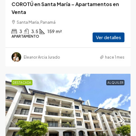
COROTÚ en Santa María – Apartamentos en
Venta
Santa María, Panamá
3
3.5
159
m²
APARTAMENTO
Ver detalles
Eleanor Arcia Jurado
hace 1 mes
DESTACADA
ALQUILER