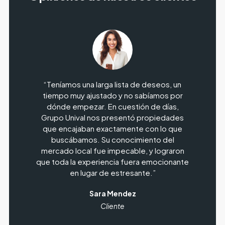
a
“Teníamos una larga lista de deseos, un
“No 
o de
tiempo muy ajustado y no sabíamos por
a
del
dónde empezar. En cuestión de días,
e
ara
Grupo Unival nos presentó propiedades
ción
que encajaban exactamente con lo que
no
on
buscábamos. Su conocimiento del
ac
imos
mercado local fue impecable, y lograron
hic
os
que toda la experiencia fuera emocionante
en lugar de estresante.”
ate
Sara Mendez
Cliente