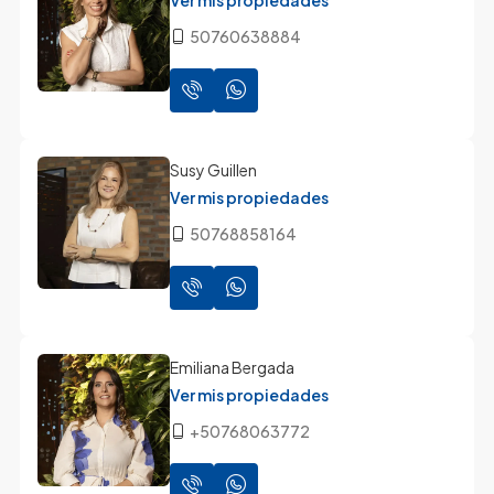
50760638884
Susy Guillen
Ver mis propiedades
50768858164
Emiliana Bergada
Ver mis propiedades
+50768063772