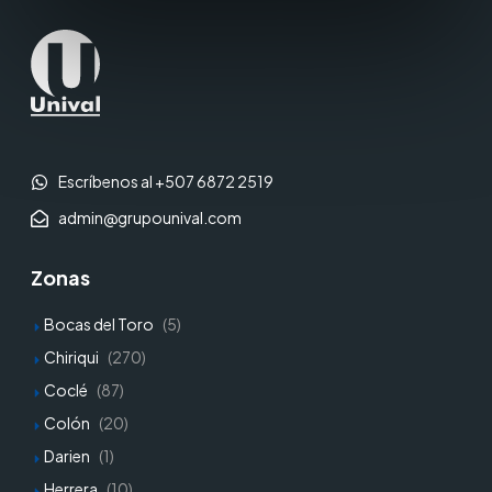
Escríbenos al +507 6872 2519
admin@grupounival.com
Zonas
Bocas del Toro
(5)
Chiriqui
(270)
Coclé
(87)
Colón
(20)
Darien
(1)
Herrera
(10)