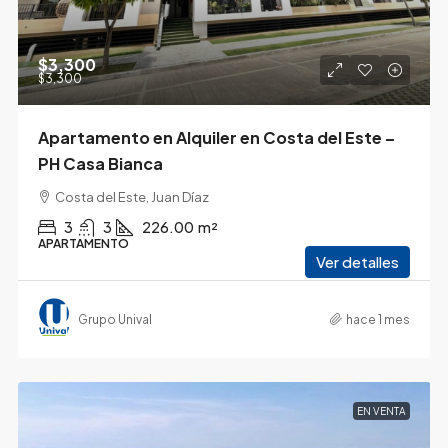
$3,300
$3,300
Apartamento en Alquiler en Costa del Este –
PH Casa Bianca
Costa del Este, Juan Díaz
3
3
226.00
m²
APARTAMENTO
Ver detalles
Grupo Unival
hace 1 mes
EN VENTA