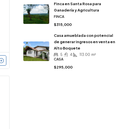
Finca en Santa Rosa para
Ganadería y Agricultura
FINCA
$315,000
Casa amueblada con potencial
de generar ingresos en venta en
Alto Boquete
5
4
113.00
m²
CASA
$295,000