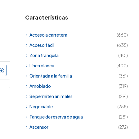
Características
Acceso a carretera
(660)
Acceso fácil
(635)
Zona tranquila
(401)
Línea blanca
(400)
Orientada a la familia
(361)
Amoblado
(319)
Se permiten animales
(291)
Negociable
(288)
Tanque de reserva de agua
(281)
Ascensor
(272)