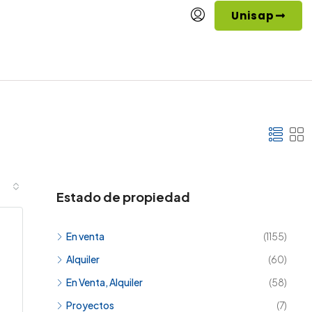
Unisap
Estado de propiedad
En venta
(1155)
Alquiler
(60)
En Venta, Alquiler
(58)
Proyectos
(7)