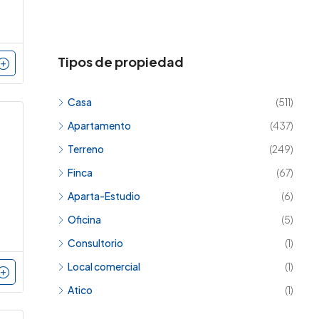
Tipos de propiedad
Casa
(511)
Apartamento
(437)
Terreno
(249)
Finca
(67)
Aparta-Estudio
(6)
Oficina
(5)
Consultorio
(1)
Local comercial
(1)
Atico
(1)