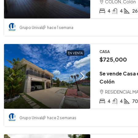
COLÓN, Colón
4
4
26
Grupo Unival
hace 1 semana
CASA
EN VENTA
$725,000
Se vende Casa 
Colón
RESIDENCIAL MA
4
4
70
Grupo Unival
hace 2 semanas