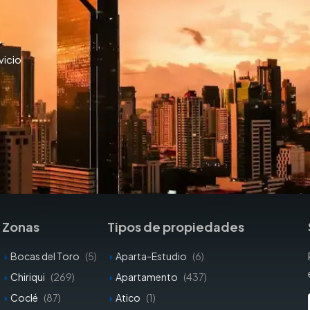
y
vicio
Zonas
Tipos de propiedades
Bocas del Toro
(5)
Aparta-Estudio
(6)
Chiriqui
(269)
Apartamento
(437)
Coclé
(87)
Atico
(1)