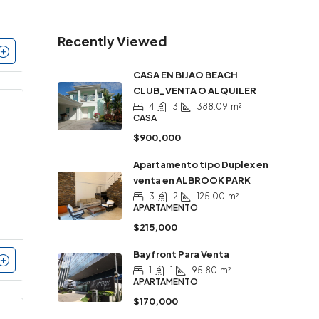
Recently Viewed
CASA EN BIJAO BEACH
CLUB_VENTA O ALQUILER
4
3
388.09
m²
CASA
$900,000
Apartamento tipo Duplex en
venta en ALBROOK PARK
3
2
125.00
m²
APARTAMENTO
$215,000
Bayfront Para Venta
1
1
95.80
m²
APARTAMENTO
$170,000