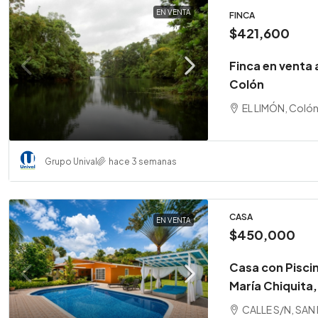
EN VENTA
FINCA
$421,600
Finca en venta 
Colón
EL LIMÓN, Coló
Grupo Unival
hace 3 semanas
CASA
EN VENTA
$450,000
Casa con Pisci
María Chiquita
CALLE S/N, SAN