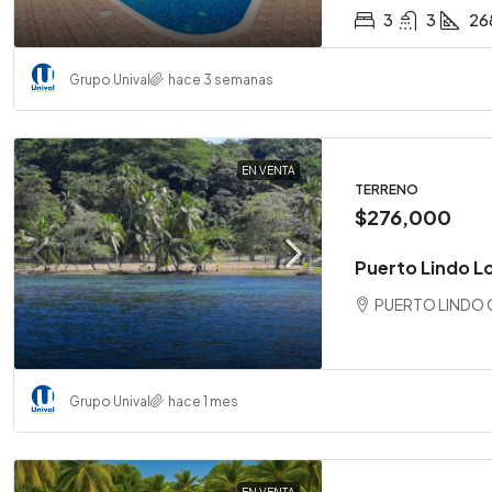
3
3
26
Grupo Unival
hace 3 semanas
EN VENTA
TERRENO
$276,000
Puerto Lindo Lo
PUERTO LINDO 
Grupo Unival
hace 1 mes