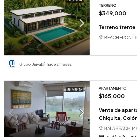
EN VENTA
TERRENO
$349,000
Terreno frente
BEACH FRONT 
Grupo Unival
hace 2 meses
APARTAMENTO
EN VENTA
$165,000
Venta de apart
Chiquita, Coló
BALA BEACH, Mar