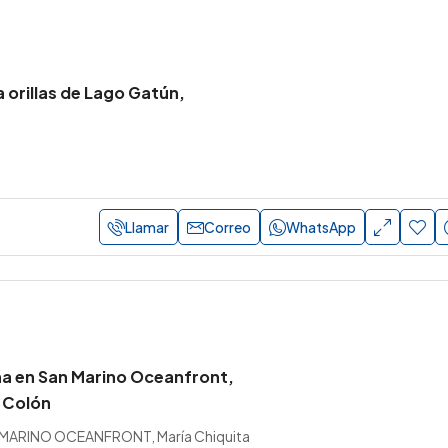
a orillas de Lago Gatún,
n
Llamar
Correo
WhatsApp
na en San Marino Oceanfront,
, Colón
 MARINO OCEANFRONT, María Chiquita