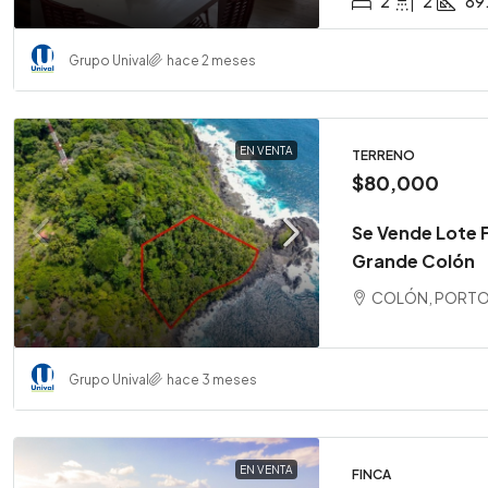
2
2
89
Grupo Unival
hace 2 meses
EN VENTA
TERRENO
$80,000
Se Vende Lote Fr
Grande Colón
COLÓN, PORTOBE
Grupo Unival
hace 3 meses
EN VENTA
FINCA