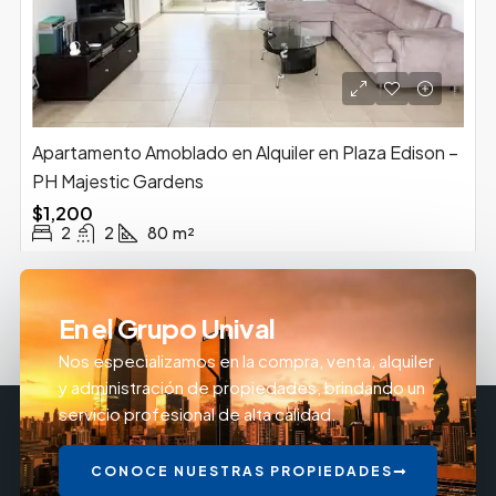
Apartamento Amoblado en Alquiler en Plaza Edison –
PH Majestic Gardens
$1,200
2
2
80
m²
En el Grupo Unival
Nos especializamos en la compra, venta, alquiler
y administración de propiedades, brindando un
servicio profesional de alta calidad.
CONOCE NUESTRAS PROPIEDADES