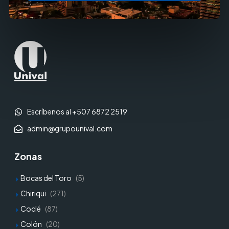
Escríbenos al +507 6872 2519
admin@grupounival.com
Zonas
Bocas del Toro
(5)
Chiriqui
(271)
Coclé
(87)
Colón
(20)