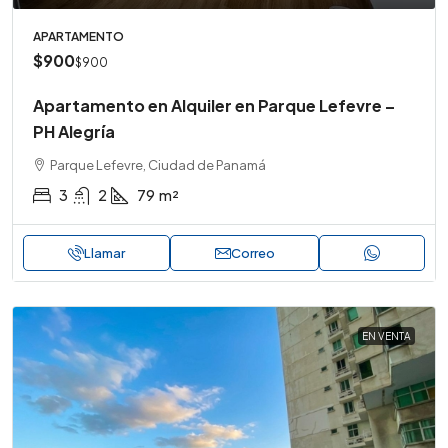
APARTAMENTO
$900
$900
Apartamento en Alquiler en Parque Lefevre –
PH Alegría
Parque Lefevre, Ciudad de Panamá
3
2
79
m²
Llamar
Correo
EN VENTA