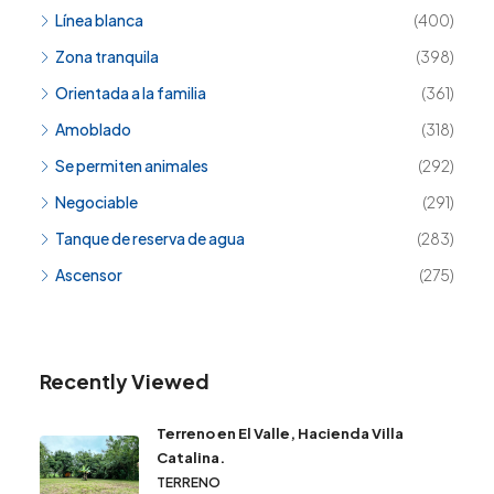
Línea blanca
(400)
Zona tranquila
(398)
Orientada a la familia
(361)
Amoblado
(318)
Se permiten animales
(292)
Negociable
(291)
Tanque de reserva de agua
(283)
Ascensor
(275)
Recently Viewed
Terreno en El Valle, Hacienda Villa
Catalina.
TERRENO