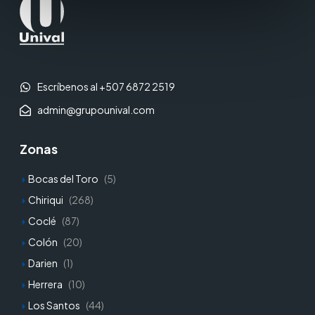
Escríbenos al +507 6872 2519
admin@grupounival.com
Zonas
Bocas del Toro
(5)
Chiriqui
(268)
Coclé
(87)
Colón
(20)
Darien
(1)
Herrera
(10)
Los Santos
(44)