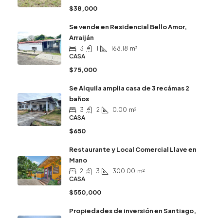
$38,000
Se vende en Residencial Bello Amor,
Arraiján
3
1
168.18
m²
CASA
$75,000
Se Alquila amplia casa de 3 recámas 2
baños
3
2
0.00
m²
CASA
$650
Restaurante y Local Comercial Llave en
Mano
2
3
300.00
m²
CASA
$550,000
Propiedades de inversión en Santiago,