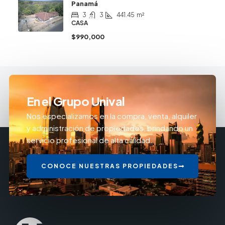
Panamá
3
3
441.45
m²
CASA
$990,000
En el Grupo Unival
Nos especializamos en la compra, venta, alquiler
y administración de propiedades, brindando un
servicio profesional de alta calidad.
CONOCE NUESTRAS PROPIEDADES