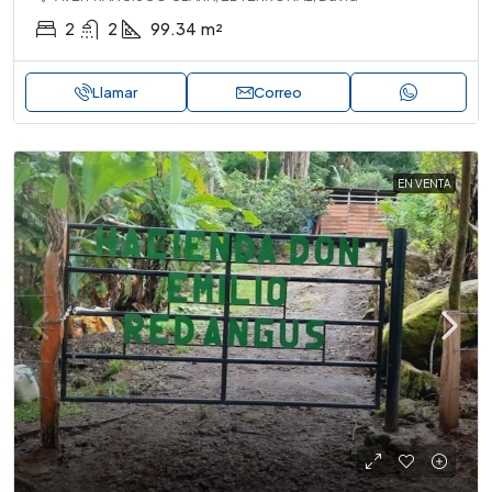
2
2
99.34
m²
Llamar
Correo
EN VENTA