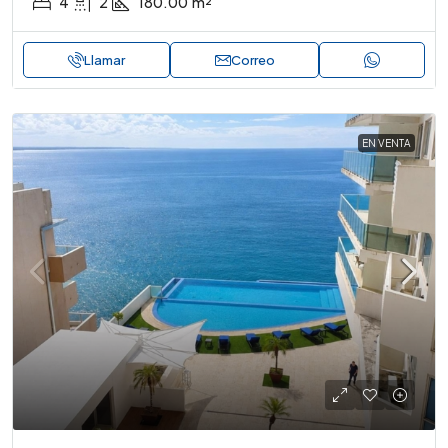
4
2
180.00
m²
Llamar
Correo
EN VENTA