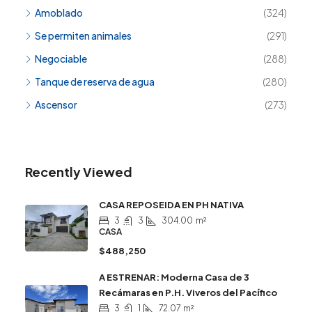
Amoblado
(324)
Se permiten animales
(291)
Negociable
(288)
Tanque de reserva de agua
(280)
Ascensor
(273)
Recently Viewed
CASA REPOSEIDA EN PH NATIVA
3
3
304.00
m²
CASA
$488,250
A ESTRENAR: Moderna Casa de 3
Recámaras en P.H. Viveros del Pacífico
3
1
72.07
m²