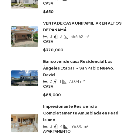
CASA
$650
VENTA DE CASA UNIFAMILIAR EN ALTOS
DE PANAMÁ
3
3
356.52
m²
CASA
$370,000
Banco vende casa Residencial Los
Ángeles Etapa II – San Pablo Nuevo,
David
2
1
73.04
m²
CASA
$85,000
Impresionante Residencia
Completamente Amueblada en Pearl
Island
3
4
196.00
m²
APARTAMENTO