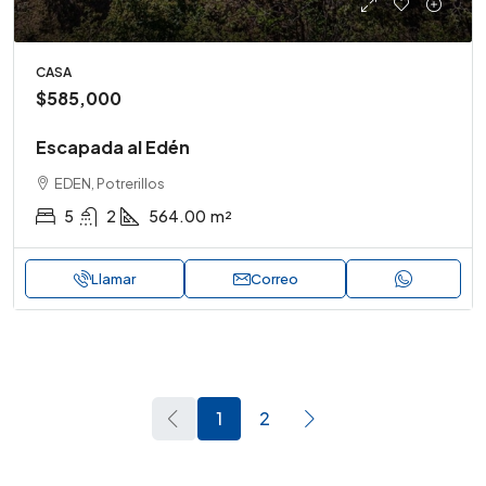
CASA
$585,000
Escapada al Edén
EDEN, Potrerillos
5
2
564.00
m²
Llamar
Correo
1
2