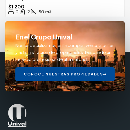
$1,200
2
2
80
m²
En el Grupo Unival
Nos especializamos en la compra, venta, alquiler
y administración de propiedades, brindando un
servicio profesional de alta calidad.
CONOCE NUESTRAS PROPIEDADES