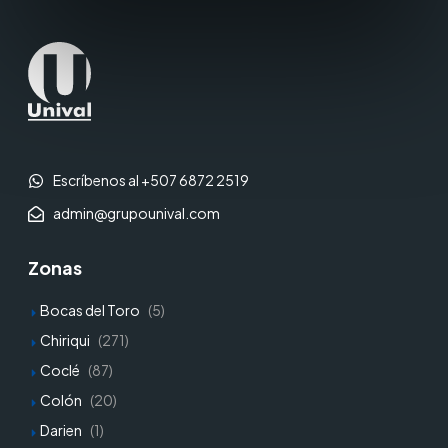
Escríbenos al +507 6872 2519
admin@grupounival.com
Zonas
Bocas del Toro
(5)
Chiriqui
(271)
Coclé
(87)
Colón
(20)
Darien
(1)