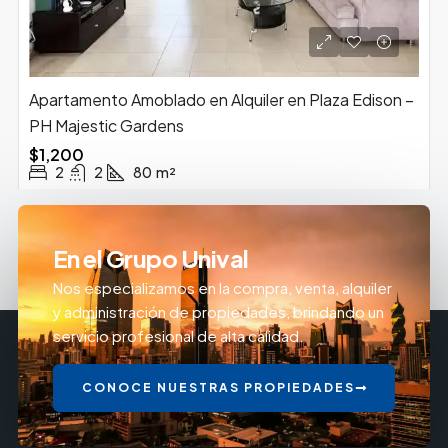
Apartamento Amoblado en Alquiler en Plaza Edison –
PH Majestic Gardens
$1,200
2
2
80
m²
En el Grupo Unival
Nos especializamos en la compra, venta, alquiler
y administración de propiedades, brindando un
servicio profesional de alta calidad.
CONOCE NUESTRAS PROPIEDADES