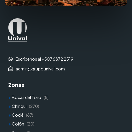
Escríbenos al +507 6872 2519
admin@grupounival.com
Zonas
Bocas del Toro
(5)
Chiriqui
(270)
Coclé
(87)
Colón
(20)