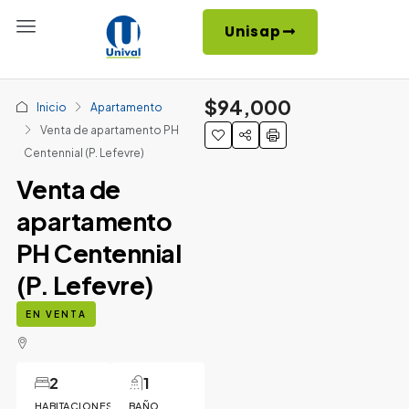
Unisap
$94,000
Inicio
Apartamento
Venta de apartamento PH
Centennial (P. Lefevre)
Venta de
apartamento
PH Centennial
(P. Lefevre)
EN VENTA
2
1
HABITACIONES
BAÑO