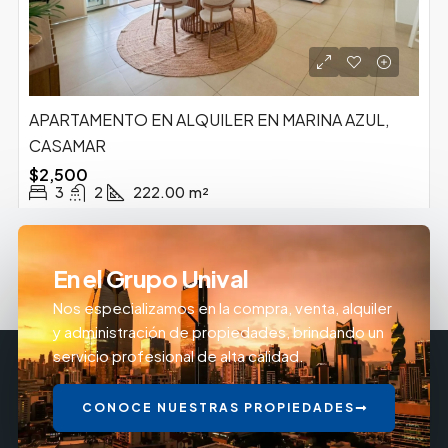
APARTAMENTO EN ALQUILER EN MARINA AZUL,
CASAMAR
$2,500
3
2
222.00
m²
En el Grupo Unival
Nos especializamos en la compra, venta, alquiler
y administración de propiedades, brindando un
servicio profesional de alta calidad.
CONOCE NUESTRAS PROPIEDADES