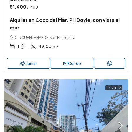
$1,400
$1,400
Alquiler en Coco del Mar, PH Dovle, con vista al
mar
CINCUENTENARIO, San Francisco
1
1
49.00
m²
Llamar
Correo
EN VENTA