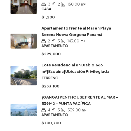
3
2
150.00
m²
CASA
$1,200
Apartamento Frente al Mar en Playa
Serena Nueva Gorgona Panamá
2
3
143.00
m²
APARTAMENTO
$299,000
Lote Residencial en Diablo|666
m²|Esquina|Ubicación Privilegiada
TERRENO
$233,100
¡GANGA! PENTHOUSE FRENTE AL MAR –
539 M2 – PUNTA PACÍFICA
4
5
539.00
m²
APARTAMENTO
$700,700