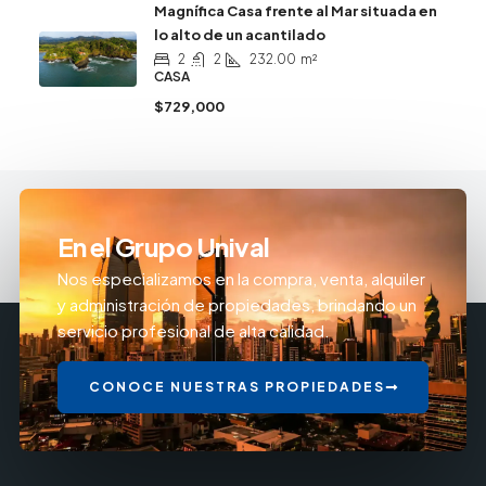
Magnífica Casa frente al Mar situada en
lo alto de un acantilado
2
2
232.00
m²
CASA
$729,000
En el Grupo Unival
Nos especializamos en la compra, venta, alquiler
y administración de propiedades, brindando un
servicio profesional de alta calidad.
CONOCE NUESTRAS PROPIEDADES