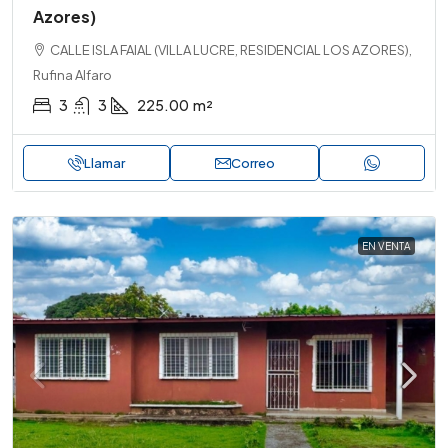
Azores)
CALLE ISLA FAIAL (VILLA LUCRE, RESIDENCIAL LOS AZORES),
Rufina Alfaro
3
3
225.00
m²
Llamar
Correo
EN VENTA