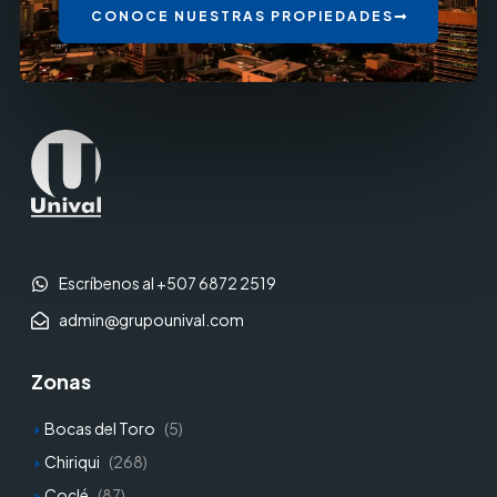
CONOCE NUESTRAS PROPIEDADES
Escríbenos al +507 6872 2519
admin@grupounival.com
Zonas
Bocas del Toro
(5)
Chiriqui
(268)
Coclé
(87)