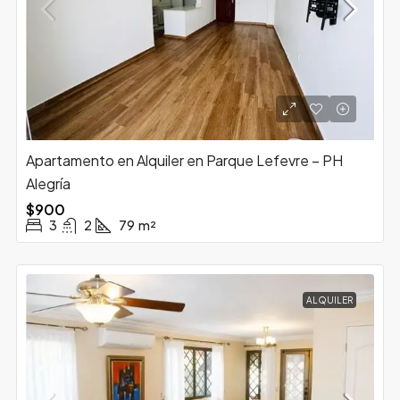
Apartamento en Alquiler en Parque Lefevre – PH
Alegría
$900
3
2
79
m²
ALQUILER