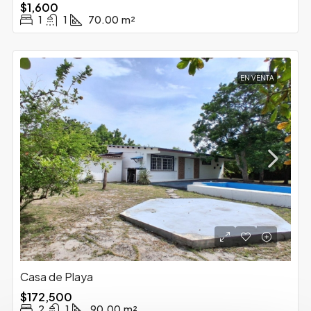
$1,600
1
1
70.00
m²
EN VENTA
Casa de Playa
$172,500
2
1
90.00
m²