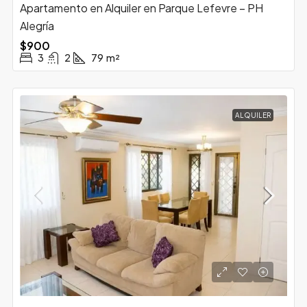
Apartamento en Alquiler en Parque Lefevre – PH
Alegría
$900
3
2
79
m²
ALQUILER