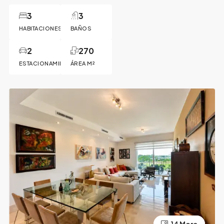
3
3
HABITACIONES
BAÑOS
2
270
ESTACIONAMIENTOS
ÁREA M²
10 More
14 More