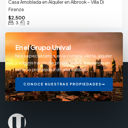
Casa Amoblada en Alquiler en Albrook – Villa Di
Firenze
$2,500
3
2
En el Grupo Unival
Nos especializamos en la compra, venta, alquiler
y administración de propiedades, brindando un
servicio profesional de alta calidad.
CONOCE NUESTRAS PROPIEDADES