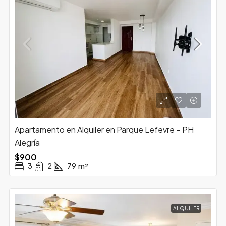
Apartamento en Alquiler en Parque Lefevre – PH
Alegría
$900
3
2
79
m²
ALQUILER