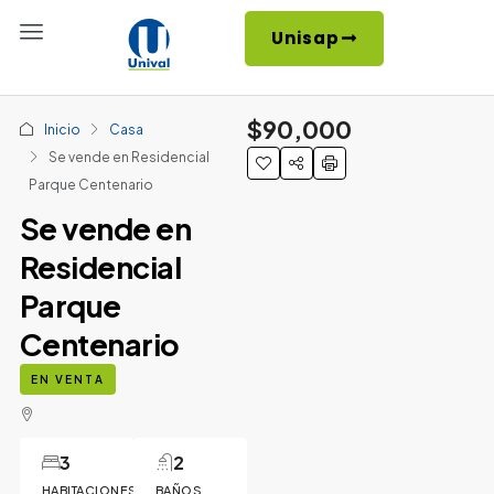
Unisap
$90,000
Inicio
Casa
Se vende en Residencial
Parque Centenario
Se vende en
Residencial
Parque
Centenario
EN VENTA
3
2
HABITACIONES
BAÑOS