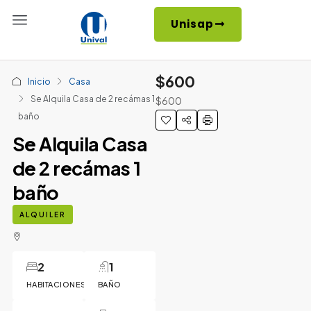
Unisap
$600
Inicio
Casa
Se Alquila Casa de 2 recámas 1
$600
baño
Se Alquila Casa
de 2 recámas 1
baño
ALQUILER
2
1
HABITACIONES
BAÑO