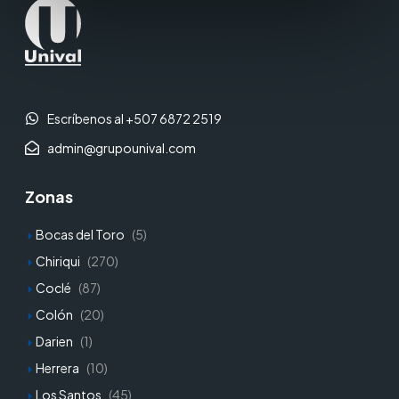
Escríbenos al +507 6872 2519
admin@grupounival.com
Zonas
Bocas del Toro
(5)
Chiriqui
(270)
Coclé
(87)
Colón
(20)
Darien
(1)
Herrera
(10)
Los Santos
(45)