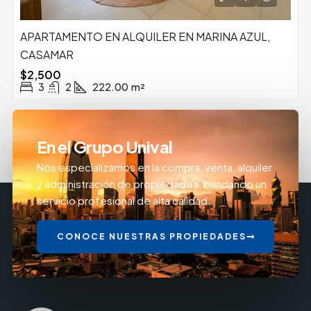
APARTAMENTO EN ALQUILER EN MARINA AZUL,
CASAMAR
$2,500
3
2
222.00
m²
En el Grupo Unival
Nos especializamos en la compra, venta, alquiler
y administración de propiedades, brindando un
servicio profesional de alta calidad.
CONOCE NUESTRAS PROPIEDADES