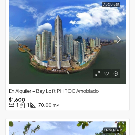
ALQUILER
En Alquiler – Bay Loft PH TOC Amoblado
$1,600
1
1
70.00
m²
EN VENTA