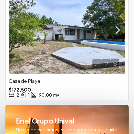
Casa de Playa
$172,500
2
1
90.00
m²
En el Grupo Unival
Nos especializamos en la compra, venta, alquiler