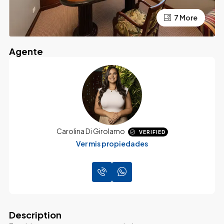
7 More
3 More
Agente
Carolina Di Girolamo
VERIFIED
Ver mis propiedades
Description