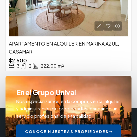
APARTAMENTO EN ALQUILER EN MARINA AZUL,
CASAMAR
$2,500
3
2
222.00
m²
En el Grupo Unival
Nos especializamos en la compra, venta, alquiler
y administración de propiedades, brindando un
servicio profesional de alta calidad.
CONOCE NUESTRAS PROPIEDADES