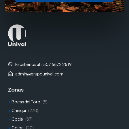
Escríbenos al +507 6872 2519
admin@grupounival.com
Zonas
Bocas del Toro
(5)
Chiriqui
(270)
Coclé
(87)
Colón
(20)