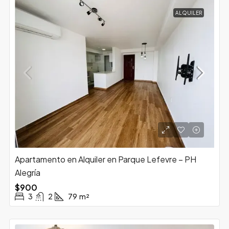
ALQUILER
Apartamento en Alquiler en Parque Lefevre – PH
Alegría
$900
3
2
79
m²