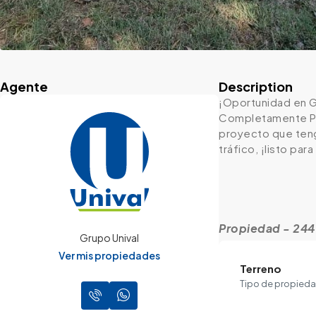
Agente
Description
¡Oportunidad en Go
Completamente Plan
proyecto que tenga
tráfico, ¡listo pa
Propiedad - 24
Grupo Unival
Ver mis propiedades
Terreno
Tipo de propied