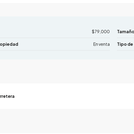
$79,000
Tamaño 
ropiedad
En venta
Tipo de
rretera