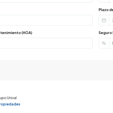
s
Plazo d
tenimiento (HOA)
Seguro 
%
upo Unival
propiedades