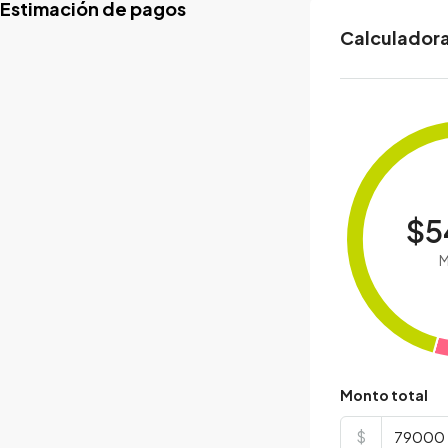
Estimación de pagos
Calculadora
$5
M
Monto total
$