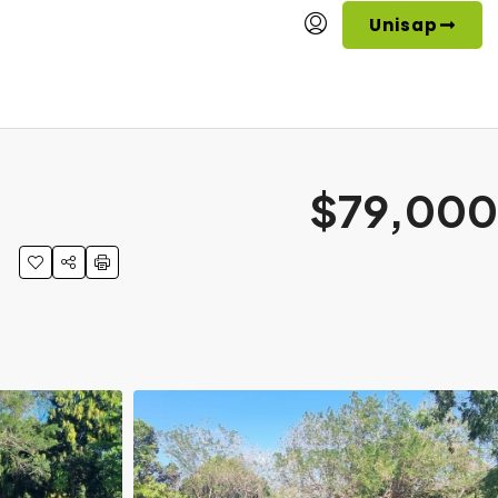
Unisap
$79,000