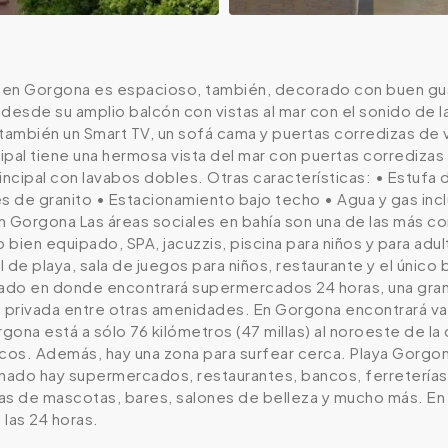
en Gorgona es espacioso, también, decorado con buen gust
 desde su amplio balcón con vistas al mar con el sonido de 
también un Smart TV, un sofá cama y puertas corredizas de v
cipal tiene una hermosa vista del mar con puertas corredizas
incipal con lavabos dobles. Otras características: • Estufa
es de granito • Estacionamiento bajo techo • Agua y gas in
n Gorgona Las áreas sociales en bahía son una de las más co
o bien equipado, SPA, jacuzzis, piscina para niños y para adul
 de playa, sala de juegos para niños, restaurante y el único 
do en donde encontrará supermercados 24 horas, una gran 
tal privada entre otras amenidades. En Gorgona encontrará v
ona está a sólo 76 kilómetros (47 millas) al noroeste de la 
os. Además, hay una zona para surfear cerca. Playa Gorgona
nado hay supermercados, restaurantes, bancos, ferreterías, 
das de mascotas, bares, salones de belleza y mucho más. En e
 las 24 horas.