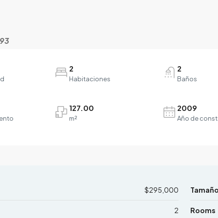
393
2
2
ad
Habitaciones
Baños
127.00
2009
ento
m²
Año de const
$295,000
Tamañ
2
Rooms