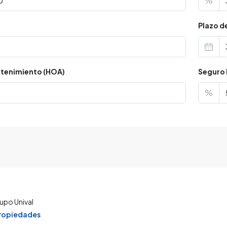
%
s
Plazo d
tenimiento (HOA)
Seguro 
%
upo Unival
propiedades