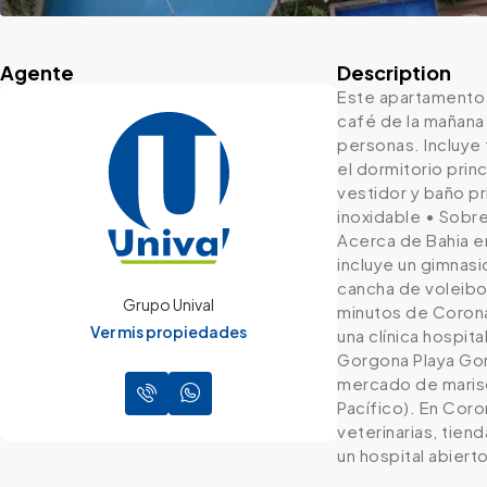
Agente
Description
Este apartamento 
café de la mañana
personas. Incluye 
el dormitorio prin
vestidor y baño pr
inoxidable • Sobr
Acerca de Bahia e
incluye un gimnasi
cancha de voleibol
Grupo Unival
minutos de Corona
Ver mis propiedades
una clínica hospi
Gorgona Playa Gorg
mercado de marisc
Pacífico). En Coro
veterinarias, tien
un hospital abierto