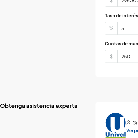
$
Tasa de interé
%
Cuotas de man
$
Obtenga asistencia experta
Gr
Ver 