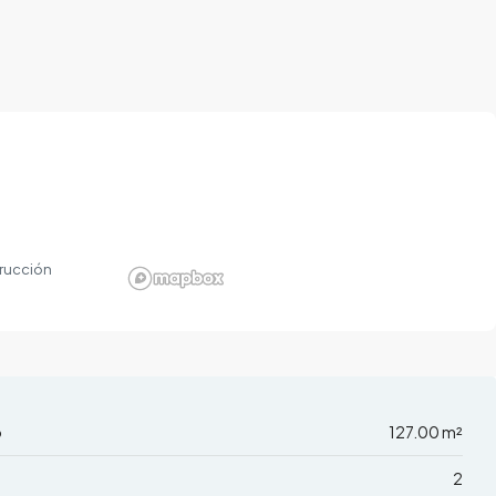
rucción
o
127.00 m²
2