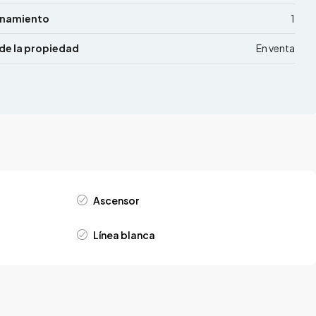
onamiento
1
de la propiedad
En venta
Ascensor
Línea blanca