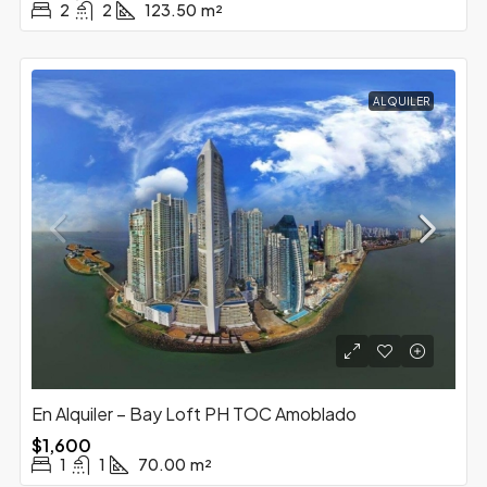
2
2
123.50
m²
ALQUILER
En Alquiler – Bay Loft PH TOC Amoblado
$1,600
1
1
70.00
m²