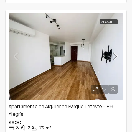
ALQUILER
Apartamento en Alquiler en Parque Lefevre – PH
Alegría
$900
3
2
79
m²