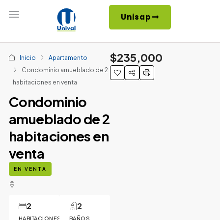
Unisap
$235,000
Inicio
Apartamento
Condominio amueblado de 2
habitaciones en venta
Condominio
amueblado de 2
habitaciones en
venta
EN VENTA
2
2
HABITACIONES
BAÑOS