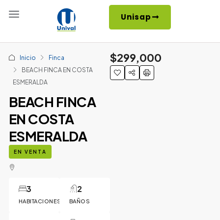
Unisap
$299,000
Inicio
Finca
BEACH FINCA EN COSTA
ESMERALDA
BEACH FINCA
EN COSTA
ESMERALDA
EN VENTA
3
2
HABITACIONES
BAÑOS