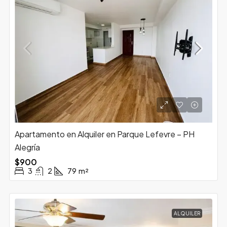
Apartamento en Alquiler en Parque Lefevre – PH
Alegría
$900
3
2
79
m²
ALQUILER