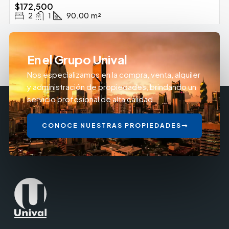
$172,500
2
1
90.00
m²
En el Grupo Unival
Nos especializamos en la compra, venta, alquiler
y administración de propiedades, brindando un
servicio profesional de alta calidad.
CONOCE NUESTRAS PROPIEDADES