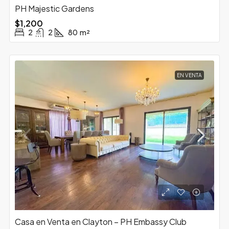
PH Majestic Gardens
$1,200
2
2
80
m²
EN VENTA
Casa en Venta en Clayton – PH Embassy Club