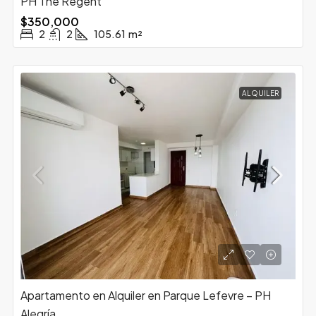
PH The Regent
$350,000
2
2
105.61
m²
ALQUILER
Apartamento en Alquiler en Parque Lefevre – PH
Alegría