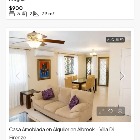
$900
3
2
79
m²
ALQUILER
Casa Amoblada en Alquiler en Albrook – Villa Di
Firenze