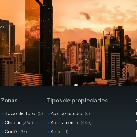
y
vicio
Zonas
Tipos de propiedades
Bocas del Toro
(5)
Aparta-Estudio
(6)
Chiriqui
(268)
Apartamento
(443)
Coclé
(87)
Atico
(1)