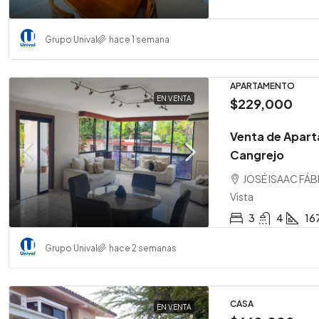
Grupo Unival
hace 1 semana
APARTAMENTO
EN VENTA
$229,000
Venta de Apart
Cangrejo
JOSÉ ISAAC FÁB
Vista
3
4
16
Grupo Unival
hace 2 semanas
CASA
EN VENTA