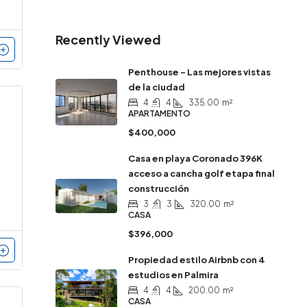
Recently Viewed
Penthouse – Las mejores vistas
de la ciudad
4
4
335.00
m²
APARTAMENTO
$400,000
Casa en playa Coronado 396K
acceso a cancha golf etapa final
construcción
3
3
320.00
m²
CASA
$396,000
Propiedad estilo Airbnb con 4
estudios en Palmira
4
4
200.00
m²
CASA