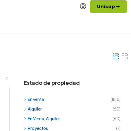
Unisap
Estado de propiedad
En venta
(1155)
Alquiler
(60)
En Venta, Alquiler
(60)
Proyectos
(7)