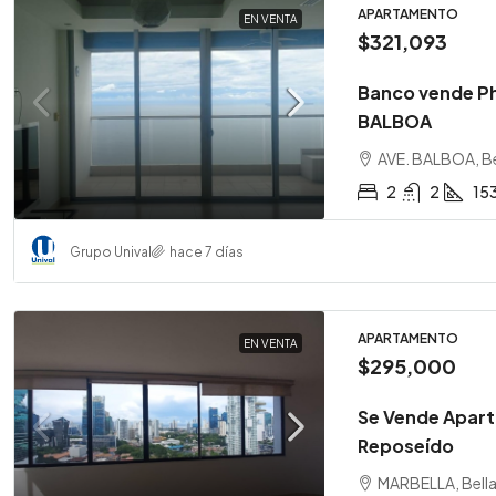
APARTAMENTO
EN VENTA
$321,093
Banco vende P
BALBOA
AVE. BALBOA, Be
2
2
15
Grupo Unival
hace 7 días
APARTAMENTO
EN VENTA
$295,000
Se Vende Apart
Reposeído
MARBELLA, Bella