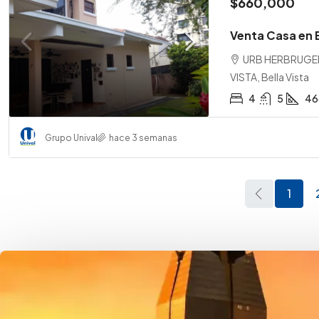
$660,000
Venta Casa en E
URB HERBRUGER
VISTA, Bella Vista
4
5
46
Grupo Unival
hace 3 semanas
1