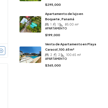
$295,000
Apartamento de lujo en
Boquete, Panamá
1
1
85.00
m²
APARTAMENTO
$199,000
Venta de Apartamento en Playa
Caracol,100.65 m²
2
2
100.65
m²
APARTAMENTO
$365,000