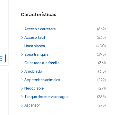
Características
Acceso a carretera
(662)
Acceso fácil
(635)
Línea blanca
(400)
Zona tranquila
(398)
Orientada a la familia
(361)
Amoblado
(318)
Se permiten animales
(292)
Negociable
(291)
Tanque de reserva de agua
(283)
Ascensor
(275)