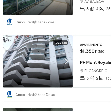
AV. BALBOA
3
4
25
Grupo Unival
hace 2 días
ALQUILER
APARTAMENTO
$1,350
$1,350
PH Mont Royale
EL CANGREJO
3
2
13
Grupo Unival
hace 3 días