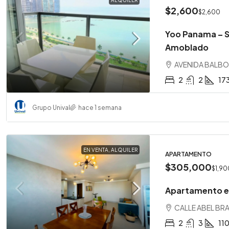
ALQUILER
$2,600
$2,600
Yoo Panama – S
Amoblado
AVENIDA BALBOA,
2
2
17
Grupo Unival
hace 1 semana
EN VENTA, ALQUILER
APARTAMENTO
$305,000
$1,90
Apartamento en
CALLE ABEL BRAV
2
3
11