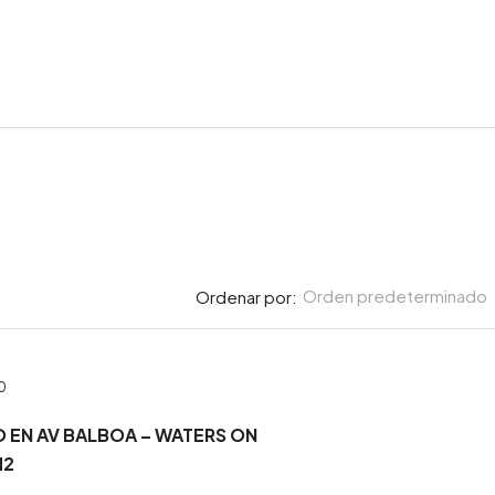
Orden predeterminado
Ordenar por:
0
 EN AV BALBOA – WATERS ON
M2