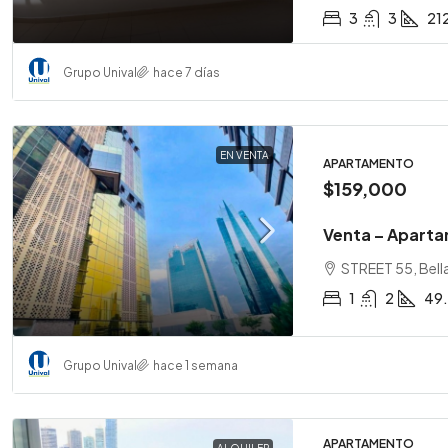
3
3
21
Grupo Unival
hace 7 días
EN VENTA
APARTAMENTO
$159,000
Venta – Aparta
STREET 55, Bella
1
2
49
Grupo Unival
hace 1 semana
APARTAMENTO