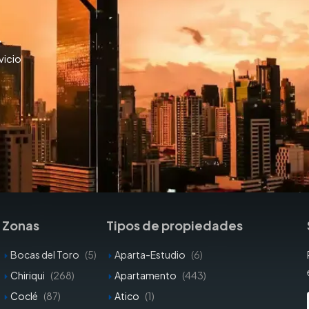
y
vicio
Zonas
Tipos de propiedades
Bocas del Toro
(5)
Aparta-Estudio
(6)
Chiriqui
(268)
Apartamento
(443)
Coclé
(87)
Atico
(1)