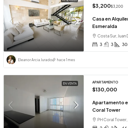
$3,200
$3,200
Casa en Alquile
Esmeralda
Costa Sur, Juan 
3
3
30
Eleanor Arcia Jurado
hace 1 mes
APARTAMENTO
EN VENTA
$130,000
Apartamento en
Coral Tower
PH Coral Tower
2
2
66