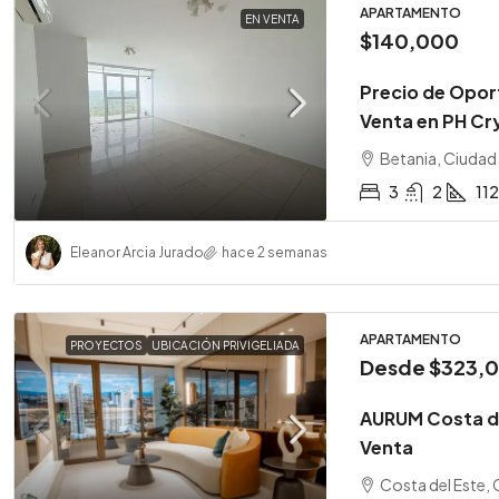
APARTAMENTO
EN VENTA
$140,000
Precio de Opor
Venta en PH Crys
Betania, Ciuda
3
2
112
Eleanor Arcia Jurado
hace 2 semanas
APARTAMENTO
PROYECTOS
UBICACIÓN PRIVIGELIADA
Desde
$323,
AURUM Costa de
Venta
Costa del Este,