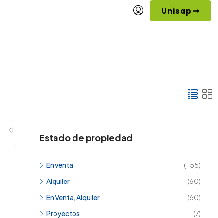
Unisap
Estado de propiedad
En venta
(1155)
Alquiler
(60)
En Venta, Alquiler
(60)
Proyectos
(7)