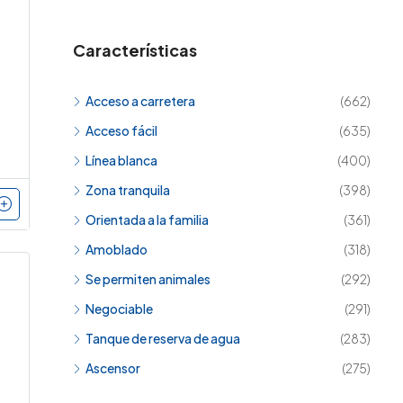
Características
Acceso a carretera
(662)
Acceso fácil
(635)
Línea blanca
(400)
Zona tranquila
(398)
Orientada a la familia
(361)
Amoblado
(318)
Se permiten animales
(292)
Negociable
(291)
Tanque de reserva de agua
(283)
Ascensor
(275)