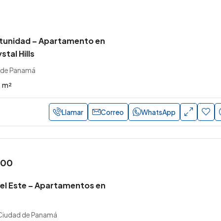
tunidad – Apartamento en
tal Hills
d de Panamá
m²
Llamar
Correo
WhatsApp
000
l Este – Apartamentos en
 Ciudad de Panamá