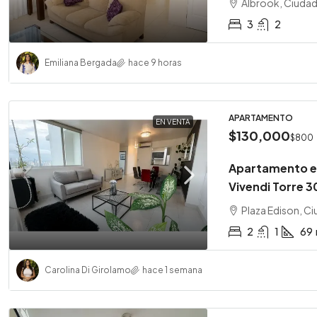
Albrook, Ciuda
3
2
Emiliana Bergada
hace 9 horas
APARTAMENTO
EN VENTA
$130,000
$800
Apartamento en
Vivendi Torre 3
Plaza Edison, C
2
1
69
Carolina Di Girolamo
hace 1 semana