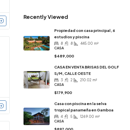
Recently Viewed
Propiedad con casa principal, 6
estudios y piscina
8
8
445.00
m²
CASA
$489,000
CASA EN VENTA BRISAS DEL GOLF
S/M, CALLE OESTE
3
2
210.02
m²
CASA
$179,900
Casa con piscina en la selva
tropical panameña en Gamboa
4
5
1269.00
m²
CASA
$897,000