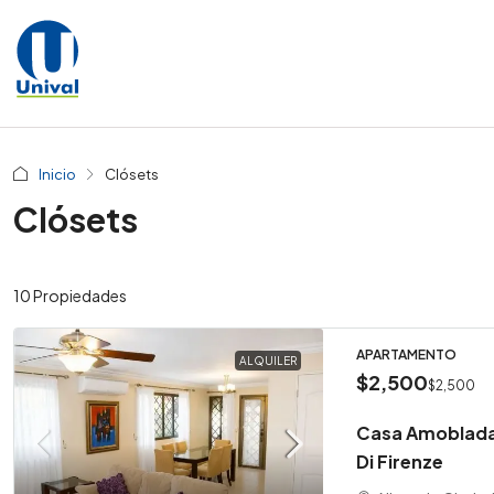
Inicio
Clósets
Clósets
10 Propiedades
APARTAMENTO
ALQUILER
$2,500
$2,500
Casa Amoblada e
Di Firenze