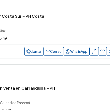
r Costa Sur – PH Costa
Díaz
5
m²
Llamar
Correo
WhatsApp
 Venta en Carrasquilla – PH
, Ciudad de Panamá
.25
m²