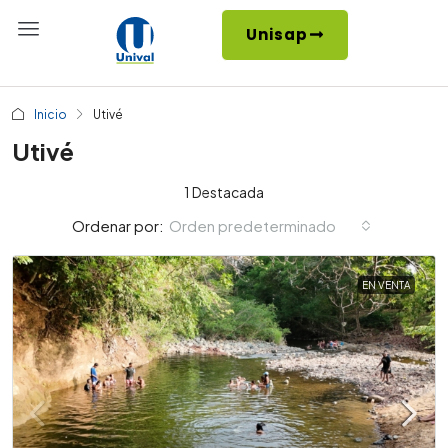
Unisap
Inicio
Utivé
Utivé
1 Destacada
Orden predeterminado
Ordenar por:
EN VENTA