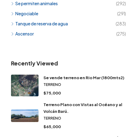
Se permiten animales
(292)
Negociable
(291)
Tanque de reserva de agua
(283)
Ascensor
(275)
Recently Viewed
Se vende terreno en Rio Mar (1800mts2)
TERRENO
$75,000
Terreno Plano con Vistas al Océano y al
Volcán Barú.
TERRENO
$65,000