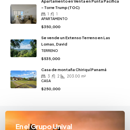
Apartamento en Venta en Punta Pacífica
– Torre Trump (TOC)
1
1
APARTAMENTO
$350,000
Se vende un Extenso Terreno en Las
Lomas, David
TERRENO
$535,000
Casa de montaña Chiriquí Panamá
3
2
203.00
m²
CASA
$250,000
En el Grupo Unival