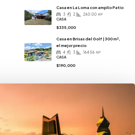
Casa en La Loma con amplio Patio
3
2
260.00
m²
CASA
$335,000
Casa en Brisas del Golf | 300 m²,
el mejor precio
4
3
164.56
m²
CASA
$190,000