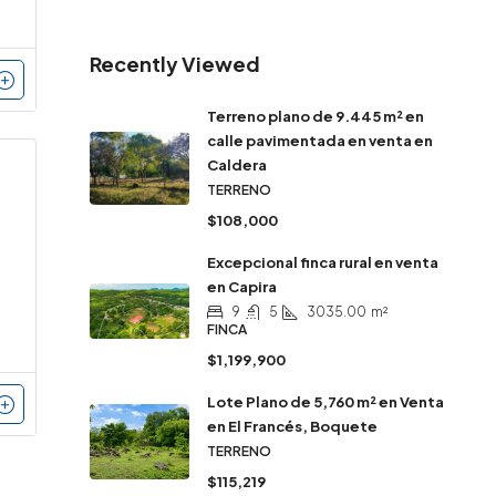
Recently Viewed
Terreno plano de 9.445 m² en
calle pavimentada en venta en
Caldera
TERRENO
$108,000
Excepcional finca rural en venta
en Capira
9
5
3035.00
m²
FINCA
$1,199,900
Lote Plano de 5,760 m² en Venta
en El Francés, Boquete
TERRENO
$115,219