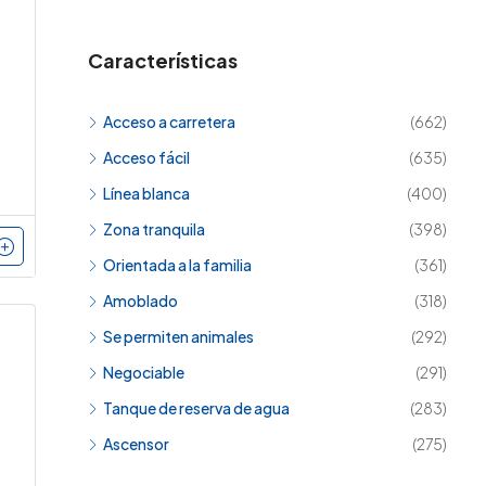
Características
Acceso a carretera
(662)
Acceso fácil
(635)
Línea blanca
(400)
Zona tranquila
(398)
Orientada a la familia
(361)
Amoblado
(318)
Se permiten animales
(292)
Negociable
(291)
Tanque de reserva de agua
(283)
Ascensor
(275)