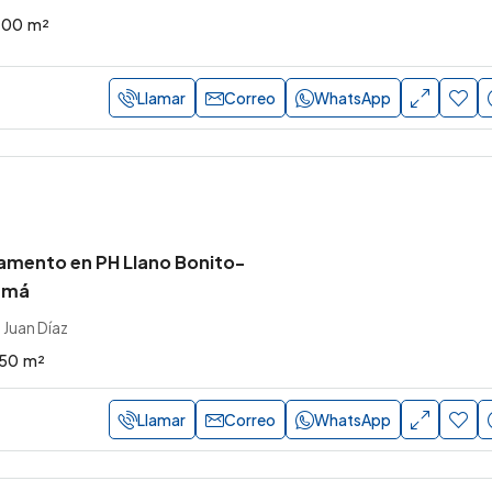
.00
m²
Llamar
Correo
WhatsApp
amento en PH Llano Bonito-
amá
 Juan Díaz
.50
m²
Llamar
Correo
WhatsApp