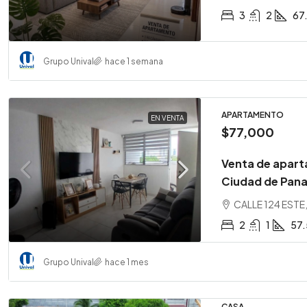
3
2
67
Grupo Unival
hace 1 semana
APARTAMENTO
EN VENTA
$77,000
Venta de apart
Ciudad de Pan
CALLE 124 ESTE,
2
1
57
Grupo Unival
hace 1 mes
CASA