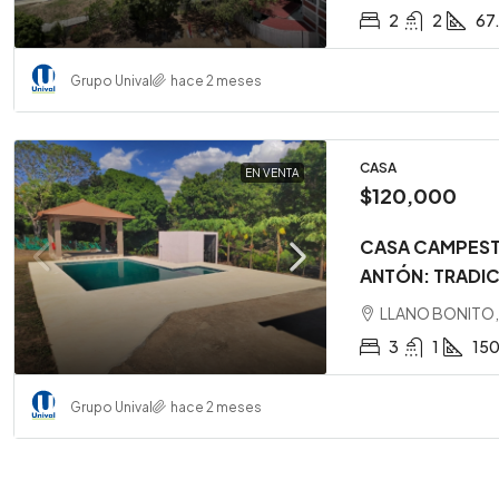
2
2
67
Grupo Unival
hace 2 meses
CASA
EN VENTA
$120,000
CASA CAMPESTR
ANTÓN: TRADIC
LLANO BONITO, 
3
1
15
Grupo Unival
hace 2 meses