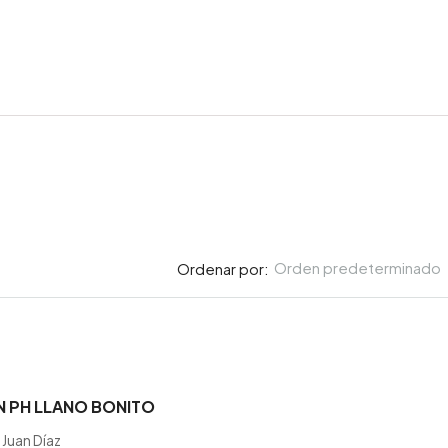
Orden predeterminado
Ordenar por:
N PH LLANO BONITO
Juan Díaz