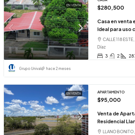
EN VENTA
$280,500
Casa en venta e
Ideal para uso 
CALLE 118 ESTE
Díaz
3
2
28
Grupo Unival
hace 2 meses
APARTAMENTO
EN VENTA
$95,000
Venta de Apart
Residencial Lla
LLANO BONITO, 