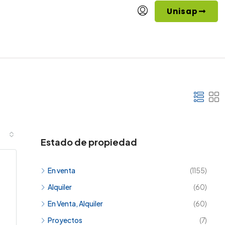
Unisap
Estado de propiedad
En venta
(1155)
Alquiler
(60)
En Venta, Alquiler
(60)
Proyectos
(7)