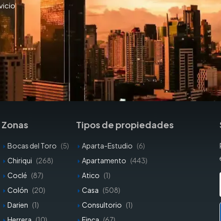
vicio
Zonas
Tipos de propiedades
Bocas del Toro
(5)
Aparta-Estudio
(6)
Chiriqui
(268)
Apartamento
(443)
Coclé
(87)
Atico
(1)
Colón
(20)
Casa
(508)
Darien
(1)
Consultorio
(1)
Herrera
(10)
Finca
(67)