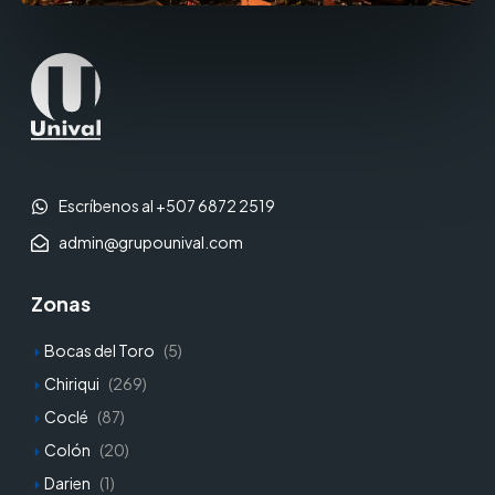
Escríbenos al +507 6872 2519
admin@grupounival.com
Zonas
Bocas del Toro
(5)
Chiriqui
(269)
Coclé
(87)
Colón
(20)
Darien
(1)