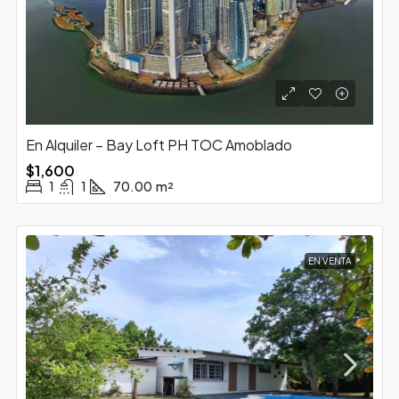
En Alquiler – Bay Loft PH TOC Amoblado
$1,600
1
1
70.00
m²
EN VENTA