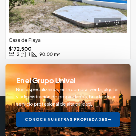
Casa de Playa
$172,500
2
1
90.00
m²
En el Grupo Unival
Nos especializamos en la compra, venta, alquiler
y administración de propiedades, brindando un
servicio profesional de alta calidad.
CONOCE NUESTRAS PROPIEDADES