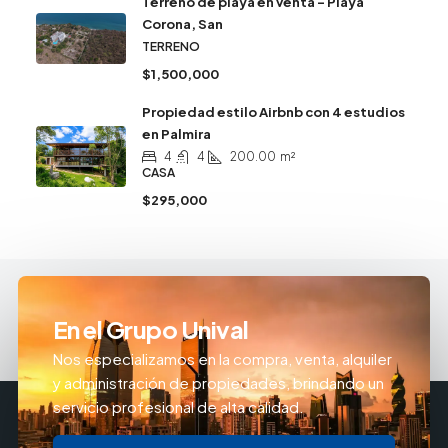
Terreno de playa en venta – Playa
Corona, San
TERRENO
$1,500,000
Propiedad estilo Airbnb con 4 estudios
en Palmira
4
4
200.00
m²
CASA
$295,000
En el Grupo Unival
Nos especializamos en la compra, venta, alquiler
y administración de propiedades, brindando un
servicio profesional de alta calidad.