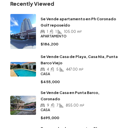
Recently Viewed
Se Vende apartamento en Ph Coronado
Golf reposeído
1
1
105.00
m²
APARTAMENTO
$186,200
Se Vende Casa de Playa, Casa Nia, Punta
Barco Viejo
4
5
447.00
m²
CASA
$455,000
Se Vende Casa en Punta Barco,
Coronado
9
7
855.00
m²
CASA
$695,000