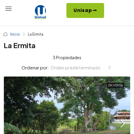
Unisap
Inicio
La Ermita
La Ermita
3 Propiedades
Orden predeterminado
Ordenar por:
EN VENTA