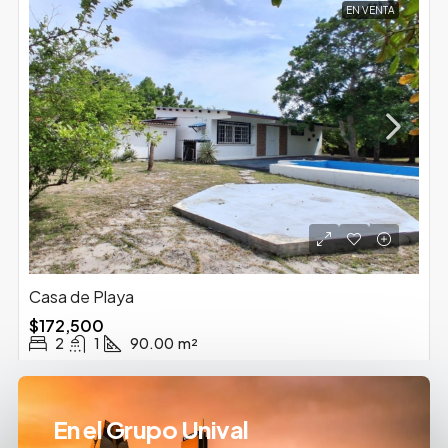
EN VENTA
Casa de Playa
$172,500
2
1
90.00
m²
En el Grupo Unival