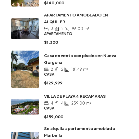
$140,000
APARTAMENTO AMOBLADO EN
ALQUILER
3
2
96.00
m²
APARTAMENTO
$1,300
Casa en venta con piscina en Nueva
Gorgona
2
2
181.49
m²
CASA
$129,999
VILLA DE PLAYA 4 RECAMARAS
4
4
259.00
m²
CASA
$159,000
Se alquila apartamento amoblado
Marbella