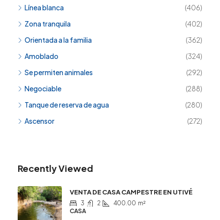
Línea blanca
(406)
Zona tranquila
(402)
Orientada a la familia
(362)
Amoblado
(324)
Se permiten animales
(292)
Negociable
(288)
Tanque de reserva de agua
(280)
Ascensor
(272)
Recently Viewed
VENTA DE CASA CAMPESTRE EN UTIVÉ
3
2
400.00
m²
CASA