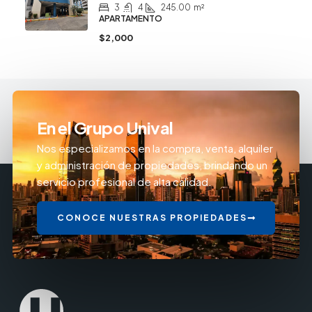
3
4
245.00
m²
APARTAMENTO
$2,000
En el Grupo Unival
Nos especializamos en la compra, venta, alquiler
y administración de propiedades, brindando un
servicio profesional de alta calidad.
CONOCE NUESTRAS PROPIEDADES