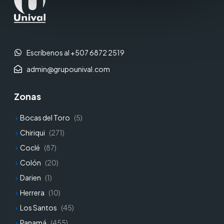
Escríbenos al +507 6872 2519
admin@grupounival.com
Zonas
Bocas del Toro
(5)
Chiriqui
(271)
Coclé
(87)
Colón
(20)
Darien
(1)
Herrera
(10)
Los Santos
(45)
Panamá
(455)