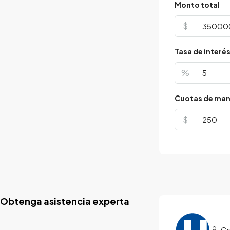
Monto total
$
Tasa de interé
%
Cuotas de man
$
Obtenga asistencia experta
Gr