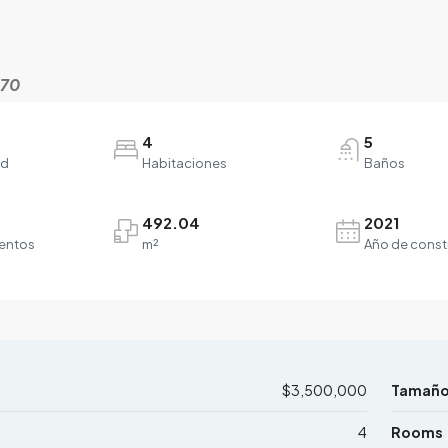
570
4
5
ad
Habitaciones
Baños
492.04
2021
entos
m²
Año de const
$3,500,000
Tamañ
4
Rooms