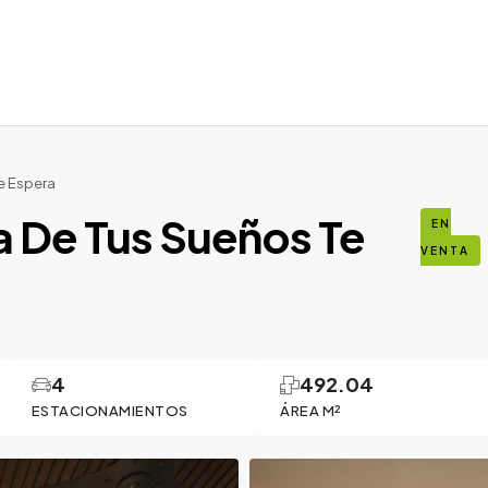
e Espera
a De Tus Sueños Te
EN
VENTA
4
492.04
ESTACIONAMIENTOS
ÁREA M²