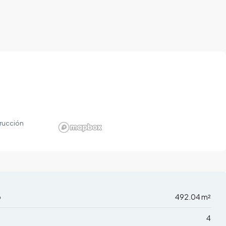
rucción
o
492.04 m²
4