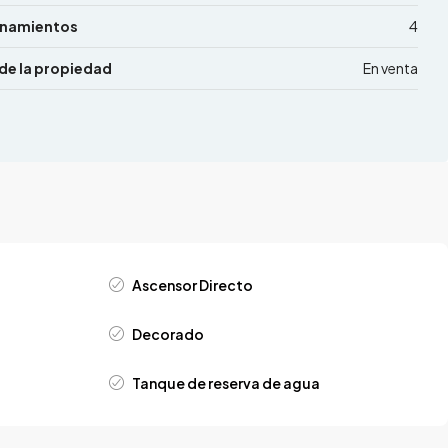
onamientos
4
de la propiedad
En venta
Ascensor Directo
Decorado
Tanque de reserva de agua