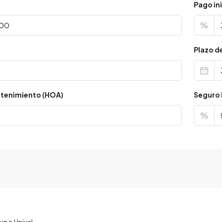
Pago ini
%
s
Plazo d
tenimiento (HOA)
Seguro 
%
upo Unival