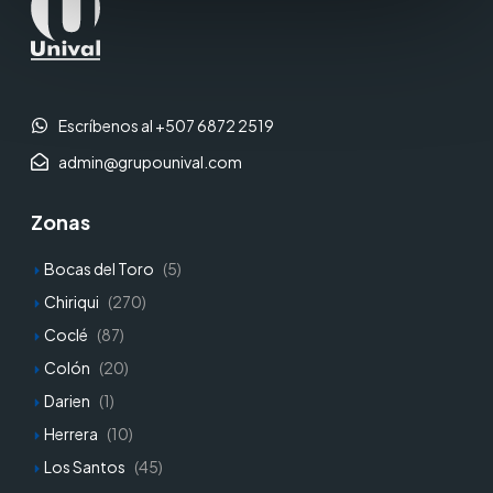
Escríbenos al +507 6872 2519
admin@grupounival.com
Zonas
Bocas del Toro
(5)
Chiriqui
(270)
Coclé
(87)
Colón
(20)
Darien
(1)
Herrera
(10)
Los Santos
(45)