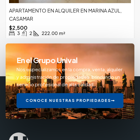
APARTAMENTO EN ALQUILER EN MARINA AZUL,
CASAMAR
$2,500
3
2
222.00
m²
En el Grupo Unival
Nos especializamos en la compra, venta, alquiler
y administración de propiedades, brindando un
servicio profesional de alta calidad.
CONOCE NUESTRAS PROPIEDADES