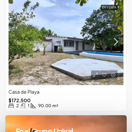
EN VENTA
Casa de Playa
$172,500
2
1
90.00
m²
En el Grupo Unival