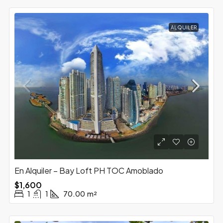
ALQUILER
En Alquiler – Bay Loft PH TOC Amoblado
$1,600
1
1
70.00
m²