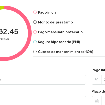
Pago inicial
Monto del préstamo
32.45
Pago mensual hipotecario
ensual
Seguro hipotecario (PMI)
Cuotas de mantenimiento (HOA)
Pago ini
%
s
Plazo d