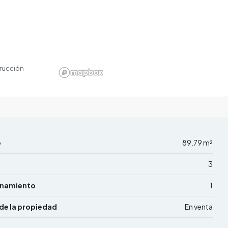
rucción
o
89.79 m²
3
onamiento
1
de la propiedad
En venta