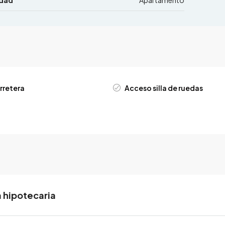
edad
Apartamento
rretera
Acceso silla de ruedas
 hipotecaria