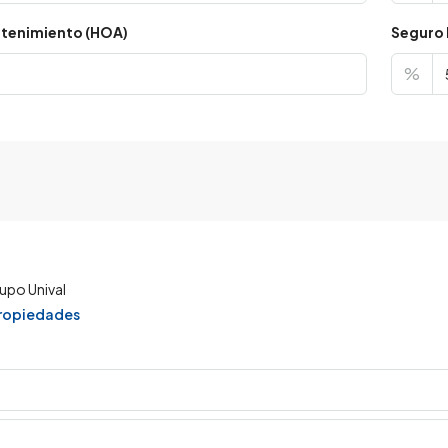
tenimiento (HOA)
Seguro 
%
upo Unival
propiedades