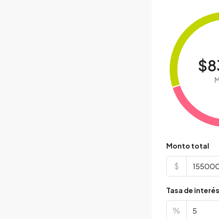
$8
M
Monto total
$
Tasa de interé
%