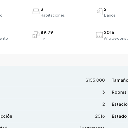
3
2
ad
Habitaciones
Baños
89.79
2016
ento
m²
Año de const
$155,000
Tamañ
3
Rooms
2
Estaci
ucción
2016
Estado 