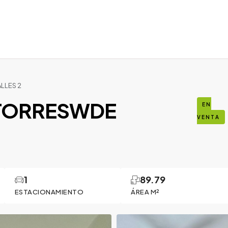
LLES 2
 TORRESWDE
EN
VENTA
1
89.79
ESTACIONAMIENTO
ÁREA M²