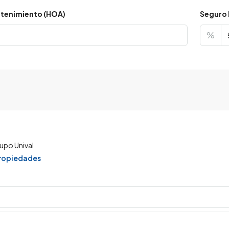
tenimiento (HOA)
Seguro 
%
upo Unival
propiedades