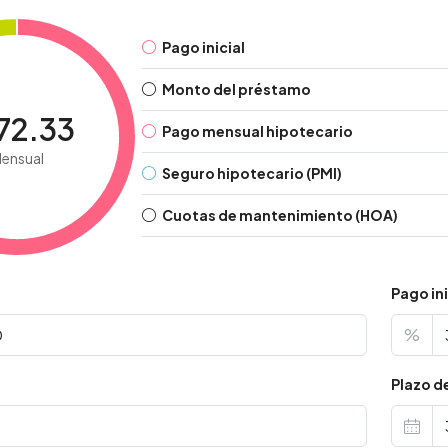
Pago inicial
Monto del préstamo
72.33
Pago mensual hipotecario
ensual
Seguro hipotecario (PMI)
Cuotas de mantenimiento (HOA)
Pago ini
%
s
Plazo d