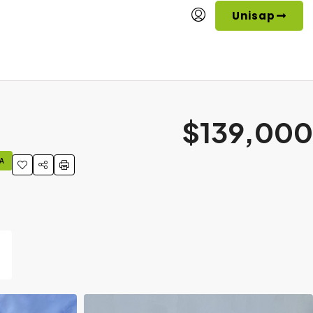
Unisap
$139,000
A