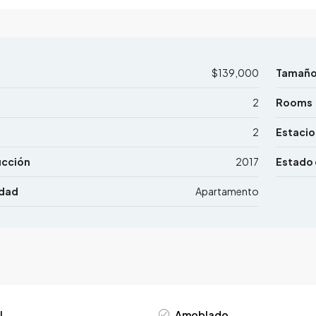
$139,000
Tamañ
2
Rooms
2
Estaci
ucción
2017
Estado 
edad
Apartamento
l
Amoblado