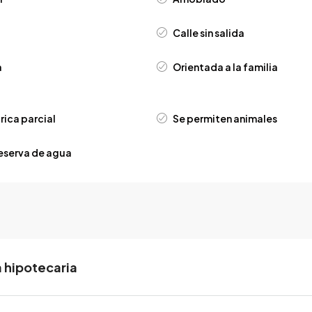
Calle sin salida
a
Orientada a la familia
rica parcial
Se permiten animales
eserva de agua
 hipotecaria