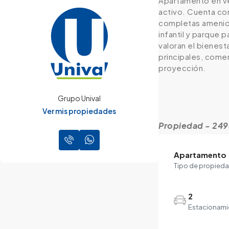
Apartamento en ve
activo. Cuenta con
completas amenidad
infantil y parque 
valoran el bienest
principales, comer
proyección.
Grupo Unival
Ver mis propiedades
Propiedad - 24
Apartamento
Tipo de propied
2
Estacionami