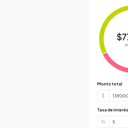
$7
M
Monto total
$
Tasa de interé
%