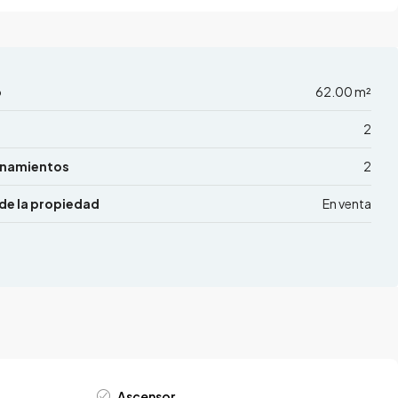
o
62.00 m²
2
onamientos
2
de la propiedad
En venta
Ascensor