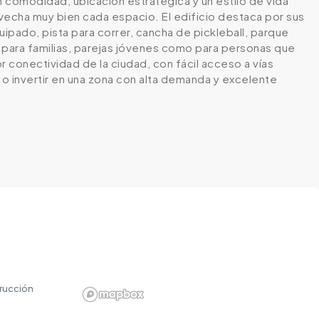
 comodidad, ubicación estratégica y un estilo de vida
ovecha muy bien cada espacio. El edificio destaca por sus
ipado, pista para correr, cancha de pickleball, parque
o para familias, parejas jóvenes como para personas que
or conectividad de la ciudad, con fácil acceso a vías
 o invertir en una zona con alta demanda y excelente
rucción