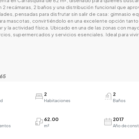
nta en Carrasquilla de 62 m², diseñado para quienes buscan
 2 recámaras, 2 baños y una distribución funcional que apr
es, pensadas para disfrutar sin salir de casa: gimnasio equ
para mascotas, convirtiéndolo en una excelente opción tant
ar y la actividad física. Ubicado en una de las zonas con may
cios, supermercados y servicios esenciales. Ideal para vivir
965
2
2
ad
Habitaciones
Baños
62.00
2017
entos
m²
Año de const