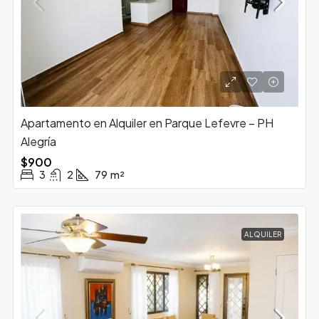
Apartamento en Alquiler en Parque Lefevre – PH
Alegría
$900
3
2
79
m²
ALQUILER