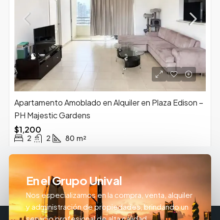
Apartamento Amoblado en Alquiler en Plaza Edison –
PH Majestic Gardens
$1,200
2
2
80
m²
En el Grupo Unival
Nos especializamos en la compra, venta, alquiler
y administración de propiedades, brindando un
servicio profesional de alta calidad.