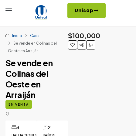
Unisap
$100,000
Inicio
Casa
Se vende en Colinas del
Oeste en Arraiján
Se vende en
Colinas del
Oeste en
Arraiján
EN VENTA
3
2
HABITACIONES
BAÑOS