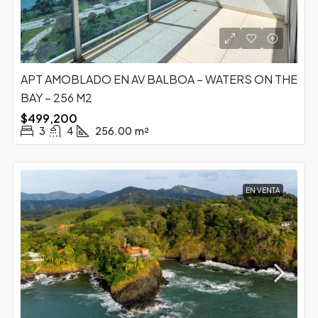
APT AMOBLADO EN AV BALBOA – WATERS ON THE
BAY – 256 M2
$499,200
3
4
256.00
m²
EN VENTA