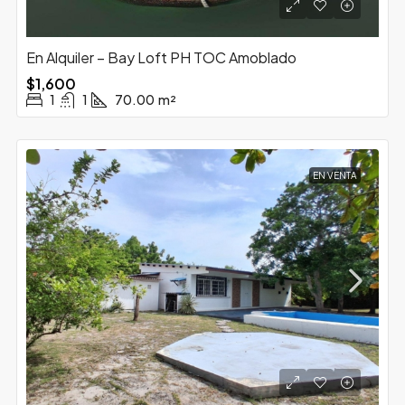
En Alquiler – Bay Loft PH TOC Amoblado
$1,600
1
1
70.00
m²
EN VENTA