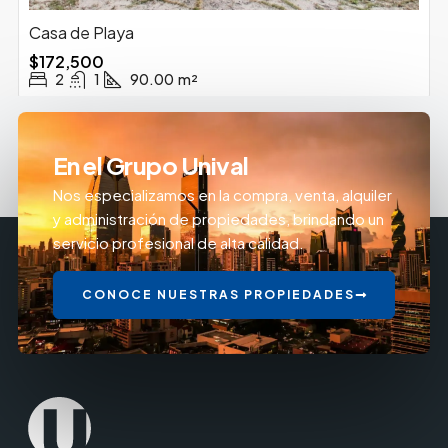
Casa de Playa
$172,500
2
1
90.00
m²
En el Grupo Unival
Nos especializamos en la compra, venta, alquiler
y administración de propiedades, brindando un
servicio profesional de alta calidad.
CONOCE NUESTRAS PROPIEDADES