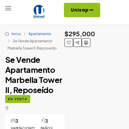
Unisap
$295,000
Inicio
Apartamento
Se Vende Apartamento
Marbella Tower II, Reposeído
Se Vende
Apartamento
Marbella Tower
II, Reposeído
EN VENTA
3
3
HABITACIONES
BAÑOS