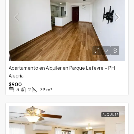
Apartamento en Alquiler en Parque Lefevre – PH
Alegría
$900
3
2
79
m²
ALQUILER