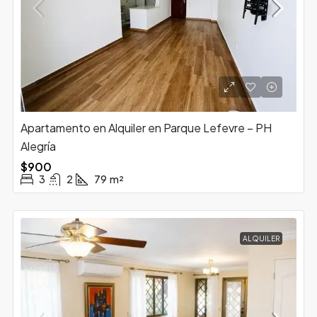
Apartamento en Alquiler en Parque Lefevre – PH
Alegría
$900
3
2
79
m²
ALQUILER