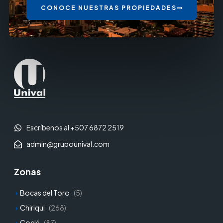
CONOCE NUESTRAS PROPIEDADES
Escríbenos al +507 6872 2519
admin@grupounival.com
Zonas
Bocas del Toro
(5)
Chiriqui
(268)
Coclé
(87)