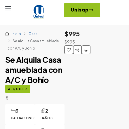
Unisap
$995
Inicio
Casa
Se Alquila Casa amueblada
$995
con A/C y Bohío
Se Alquila Casa
amueblada con
A/C y Bohío
ALQUILER
3
2
HABITACIONES
BAÑOS