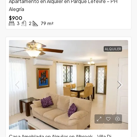
Apartamento en Alquiler en Parque Lefevre – PH
Alegría
$900
3
2
79
m²
ALQUILER
Casa Amoblada en Alquiler en Albrook – Villa Di