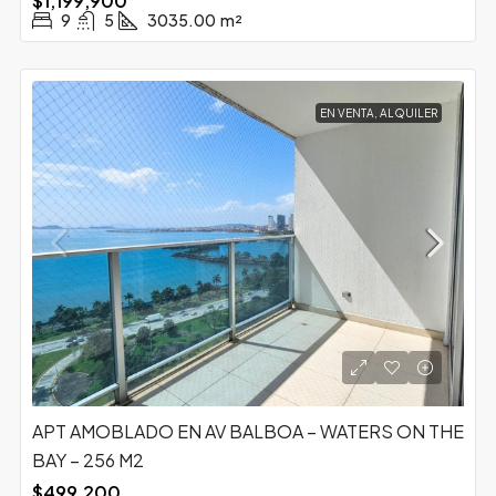
$1,199,900
9
5
3035.00
m²
EN VENTA, ALQUILER
APT AMOBLADO EN AV BALBOA – WATERS ON THE
BAY – 256 M2
$499,200