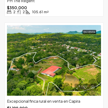
PH The Regent
$350,000
2
2
105.61
m²
EN VENTA
Excepcional finca rural en venta en Capira